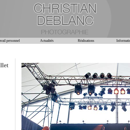
vail personnel
Actualités
Réalisations
Informati
llet